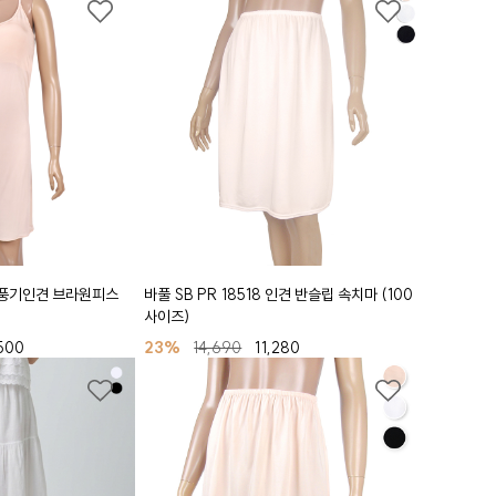
3 풍기인견 브라원피스
바풀 SB PR 18518 인견 반슬립 속치마 (100
사이즈)
500
23%
14,690
11,280