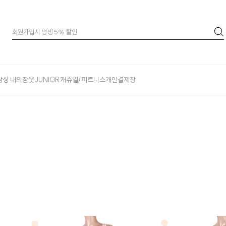
남성 내의
잠옷
JUNIOR
캐쥬얼/피트니스
개인결제창