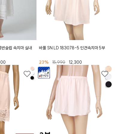
면 롱반슬립 속치마 실내
바풀 SN LD 183078-5 인견속치마 5부
600
23%
15,990
12,300