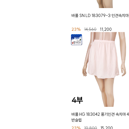
바풀 SN LD 183079-3 인견속치마
23%
14,560
11,200
바풀 HG 183042 풍기인견 속치마 
반슬립
23%
19,800
15,200