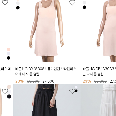
 원피스 미
바풀 HG DB 183084 풍기인견 브라원피스
바풀 HG DB 18308
어깨 나시 롱 슬립
끈 나시 롱 슬립
23%
35,800
27,500
23%
35,800
27,