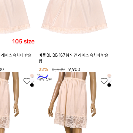
인견 레이스 속치마 반슬
바풀 BL BB 18714 인견 레이스 속치마 반슬
립
00
23%
12,900
9,900