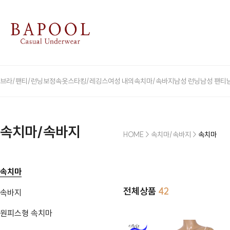
브라/팬티/런닝
보정속옷
스타킹/레깅스
여성 내의
속치마/속바지
남성 런닝
남성 팬티
속치마/속바지
HOME
>
속치마/속바지
>
속치마
속치마
전체상품
42
속바지
원피스형 속치마