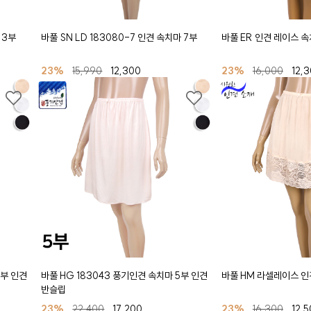
 3부
바풀 SN LD 183080-7 인견 속치마 7부
바풀 ER 인견 레이스 속
23%
15,990
12,300
23%
16,000
12,
4부 인견
바풀 HG 183043 풍기인견 속치마 5부 인견
바풀 HM 라셀레이스 인
반슬립
23%
22,400
17,200
23%
16,300
12,