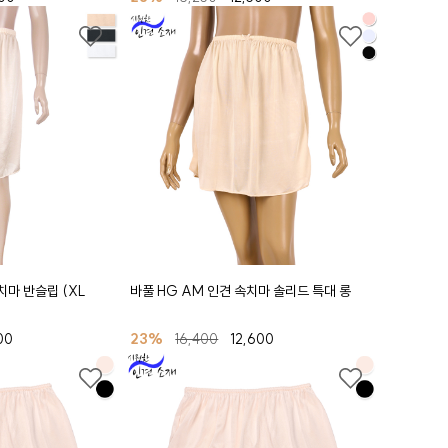
치마 반슬립 (XL
바풀 HG AM 인견 속치마 솔리드 특대 롱
00
23%
16,400
12,600