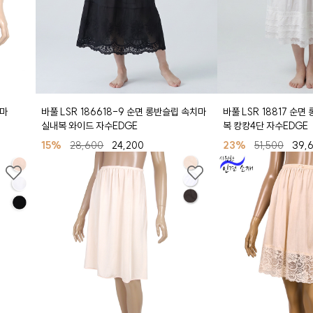
치마
바풀 LSR 186618-9 순면 롱반슬립 속치마
바풀 LSR 18817 순
실내복 와이드 자수EDGE
복 캉캉4단 자수EDGE
15%
28,600
24,200
23%
51,500
39,