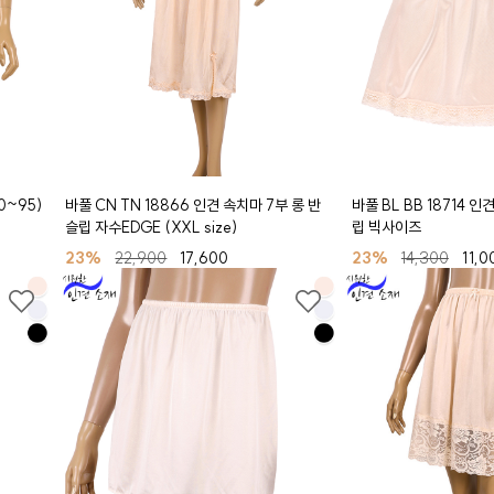
0~95)
바풀 CN TN 18866 인견 속치마 7부 롱 반
바풀 BL BB 18714 
슬립 자수EDGE (XXL size)
립 빅사이즈
23%
22,900
17,600
23%
14,300
11,0