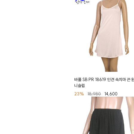
바풀 SB PR 18619 인견 속치마 끈
니슬립
23%
18,980
14,600