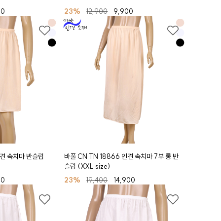
00
23%
12,900
9,900
 인견 속치마 반슬립
바풀 CN TN 18866 인견 속치마 7부 롱 반
슬립 (XXL size)
00
23%
19,400
14,900