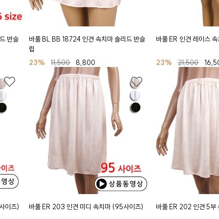
리드 반슬
바풀 BL BB 18724 인견 속치마 솔리드 반슬
바풀 ER 인견 레이스 속
립
23%
11,500
8,800
23%
21,500
16,5
0사이즈)
바풀 ER 203 인견 미디 속치마 (95사이즈)
바풀 ER 202 인견 5부