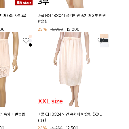
치마 (85 사이즈)
바풀 HG 183041 풍기인견 속치마 3부 인견
반슬립
300
23%
16,900
13,000
견 속치마 반슬립
바풀 CH 0324 인견 속치마 반슬립 (XXL
size)
500
23%
16,250
12,500