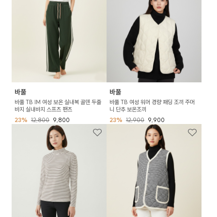
바풀
바풀
바풀 TB IM 여성 보온 실내복 골덴 두줄
바풀 TB 여성 워머 경량 패딩 조끼 주머
바지 실내바지 스프츠 팬츠
니 단추 보온조끼
23%
12,800
9,800
23%
12,900
9,900