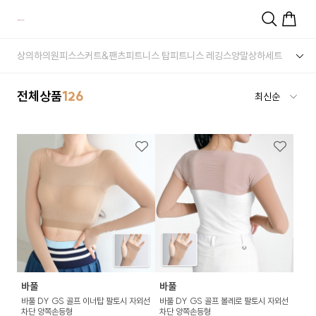
상의
하의
원피스
스커트&팬츠
피트니스 탑
피트니스 레깅스
양말
상하세트
전체상품
126
바풀
바풀
바풀 DY GS 골프 이너탑 팔토시 자외선
바풀 DY GS 골프 볼레로 팔토시 자외선
차단 양쪽손등형
차단 양쪽손등형