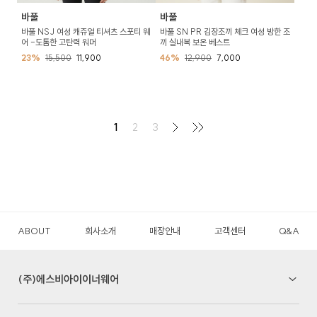
바풀
바풀
바풀 NSJ 여성 캐쥬얼 티셔츠 스포티 웨
바풀 SN PR 김장조끼 체크 여성 방한 조
어 -도톰한 고탄력 워머
끼 실내복 보온 베스트
23%
15,500
11,900
46%
12,900
7,000
1
2
3
ABOUT
회사소개
매장안내
고객센터
Q&A
(주)에스비아이이너웨어