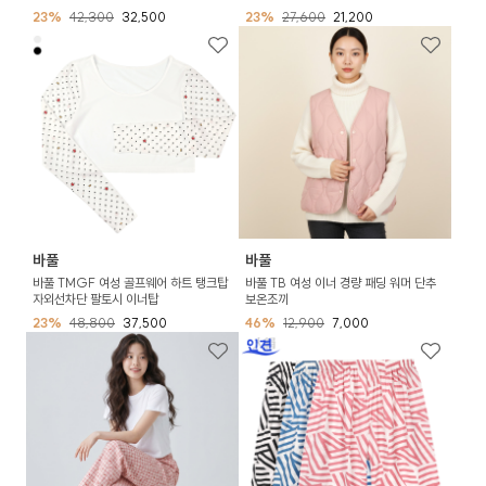
23%
42,300
32,500
23%
27,600
21,200
바풀
바풀
바풀 TMGF 여성 골프웨어 하트 탱크탑
바풀 TB 여성 이너 경량 패딩 워머 단추
자외선차단 팔토시 이너탑
보온조끼
23%
48,800
37,500
46%
12,900
7,000