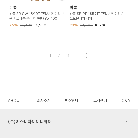
바풀
바풀
바풀 SB SW 18907 관절보호 여성 보
바풀 SB PR 185917 관절보호 여성 기
온 기모내복 속바지 9부 (95-100)
모보온내의 상의
26%
22,400
16,500
23%
24,300
18,700
1
2
3
ABOUT
회사소개
매장안내
고객센터
Q&A
(주)에스비아이이너웨어