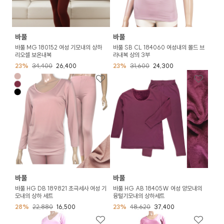
바풀
바풀
바풀 MG 180152 여성 기모내의 상하
바풀 SB CL 184060 여성내의 몰드 브
리오셀 보온내복
라내복 상의 3부
23%
34,400
26,400
23%
31,600
24,300
바풀
바풀
바풀 HG DB 189821 초극세사 여성 기
바풀 HG AB 18405W 여성 양모내의
모내의 상하 세트
융털기모내의 상하세트
28%
22,880
16,500
23%
48,620
37,400