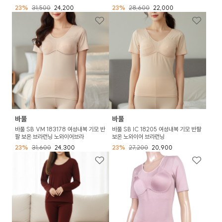
23%
31,500
24,200
23%
28,600
22,000
바풀
바풀
바풀 SB VM 183178 여성내복 기모 반
바풀 SB IC 18205 여성내복 기모 반팔
팔 보온 브라런닝 노와이어브라
보온 노와이어 브라런닝
23%
31,600
24,300
23%
27,200
20,900