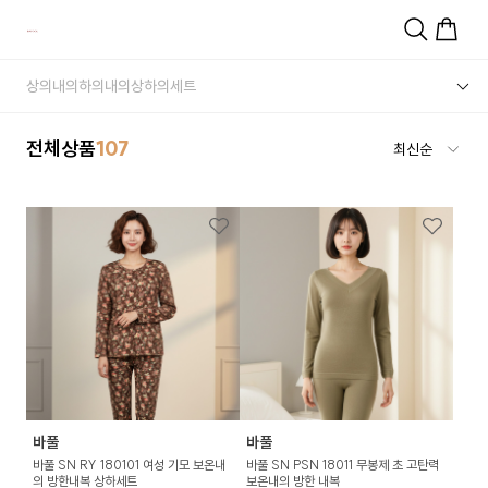
상의내의
하의내의
상하의세트
전체상품
107
바풀
바풀
바풀 SN RY 180101 여성 기모 보온내
바풀 SN PSN 18011 무봉제 초 고탄력
의 방한내복 상하세트
보온내의 방한 내복