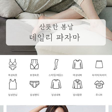
여성속옷
보정속옷
스타킹/레깅스
여성내복
속치마/속바지
남성런닝
남성팬티
남성내복
남녀잠옷
주니어