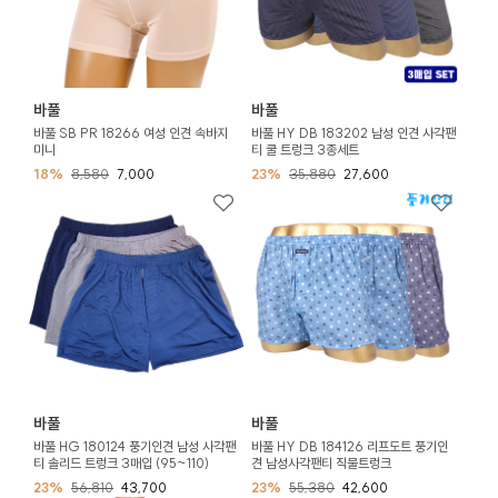
바풀
바풀
바풀 SB PR 18266 여성 인견 속바지
바풀 HY DB 183202 남성 인견 사각팬
미니
티 쿨 트렁크 3종세트
18%
8,580
7,000
23%
35,880
27,600
바풀
바풀
바풀 HG 180124 풍기인견 남성 사각팬
바풀 HY DB 184126 리프도트 풍기인
티 솔리드 트렁크 3매입 (95~110)
견 남성사각팬티 직물트렁크
23%
56,810
43,700
23%
55,380
42,600