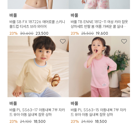
바풀
바풀
바풀 SB FX 187226 에어로쿨 스키니
바풀 TB ENNE 1812-11 여성 카라 잠옷
몰드컵 티셔츠 브라 와이어
상하세트 반팔 봄 여름 가벼운 쿨 실내복
0
23%
30,600
23,500
23%
25,500
19,600
바풀
바풀
바풀 PL SS63-17 아동내복 7부 자카
바풀 PL SS63-15 아동내복 7부 자카
드 유아 아동 실내복 잠옷 상하
드 유아 아동 실내복 잠옷 상하
23%
24,100
18,500
23%
24,100
18,500