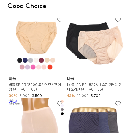
Good Choice
바풀
바풀
바풀 SB PR 18200 고탄력 면스판 여
[바풀] SB PR 18296 초슬림 햄누디 팬
성 팬티 (90 ~ 105)
티 노라인 팬티 (90~105)
30%
5,000
3,500
43%
10,000
5,700