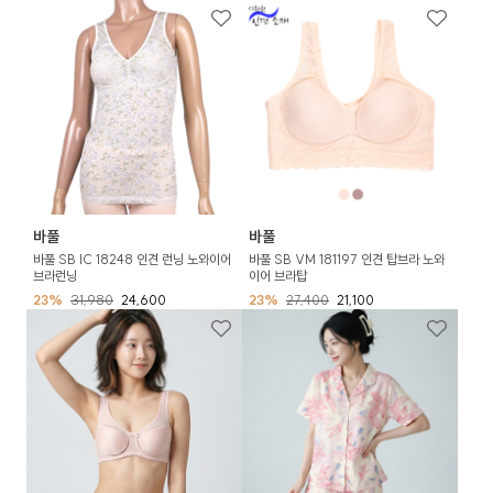
바풀
바풀
바풀 SB IC 18248 인견 런닝 노와이어
바풀 SB VM 181197 인견 탑브라 노와
브라런닝
이어 브라탑
23%
31,980
24,600
23%
27,400
21,100