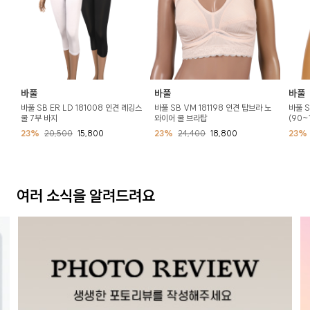
바풀
바풀
바풀
바풀 SB ER LD 181008 인견 레깅스
바풀 SB VM 181198 인견 탑브라 노
바풀 S
쿨 7부 바지
와이어 쿨 브라탑
(90~
23%
20,500
15,800
23%
24,400
18,800
23%
여러 소식을 알려드려요