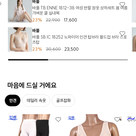
바풀
바풀 TB ENNE 1812-38 여성 반팔 잠옷 상하세트 봄 여름
가벼운 쿨 실내복
23%
22,900
17,600
바풀
바풀 SB IC 18252 노와이어 인견 탑브라 몰드컵 브라 스포
츠탑
23%
30,600
23,500
마음에 드실 거에요
인견
데일리 속옷
골프잡화