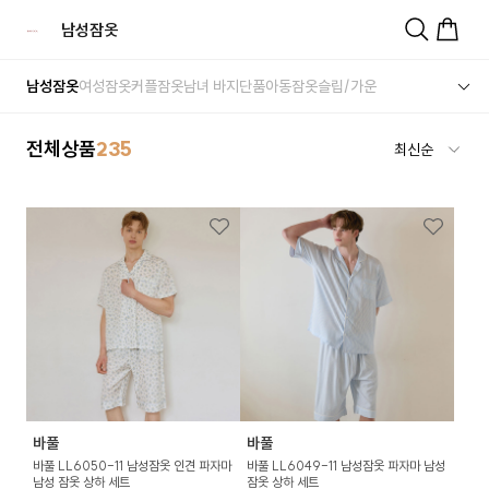
남성잠옷
남성잠옷
여성잠옷
커플잠옷
남녀 바지단품
아동잠옷
슬립/가운
전체상품
235
바풀
바풀
바풀 LL6050-11 남성잠옷 인견 파자마
바풀 LL6049-11 남성잠옷 파자마 남성
남성 잠옷 상하 세트
잠옷 상하 세트