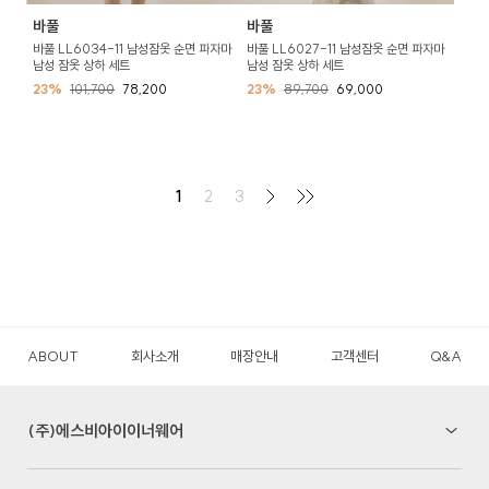
바풀
바풀
바풀 LL6034-11 남성잠옷 순면 파자마
바풀 LL6027-11 남성잠옷 순면 파자마
남성 잠옷 상하 세트
남성 잠옷 상하 세트
23%
101,700
78,200
23%
89,700
69,000
1
2
3
ABOUT
회사소개
매장안내
고객센터
Q&A
(주)에스비아이이너웨어