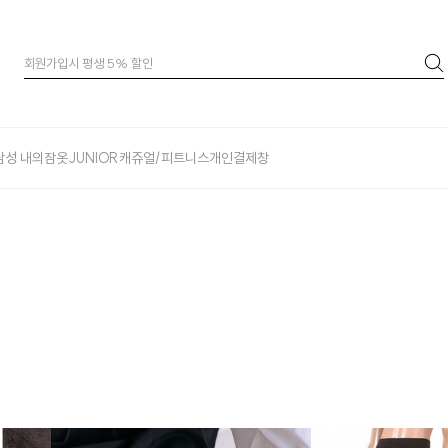
남성 내의
잠옷
JUNIOR
캐쥬얼/피트니스
개인결제창