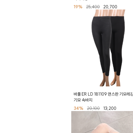
19%
25,400
20,700
바풀 ER LD 181109 면스판 기모레
기모 속바지
34%
20,100
13,200