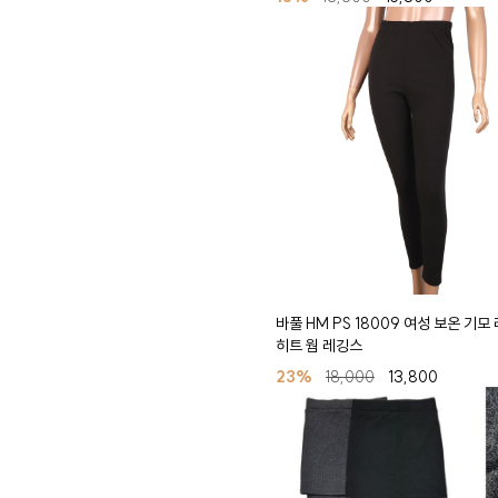
바풀 HM PS 18009 여성 보온 기모
히트 웜 레깅스
23%
18,000
13,800