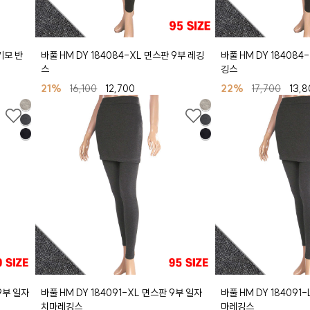
기모 반
바풀 HM DY 184084-XL 면스판 9부 레깅
바풀 HM DY 184084
스
깅스
21%
16,100
12,700
22%
17,700
13,8
 9부 일자
바풀 HM DY 184091-XL 면스판 9부 일자
바풀 HM DY 184091
치마레깅스
마레깅스