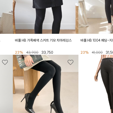
스
바풀 HB 가죽배색 스커트 기모 치마레깅스
바풀 HB 1004 패딩-
23%
43,900
33,750
23%
41,000
31,