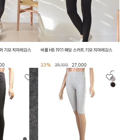
지퍼 기모 치마레깅스
바풀 HB 1911 패딩 스커트 기모 치마레깅스
500
23%
35,100
27,000