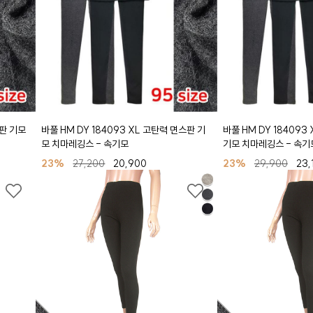
스판 기모
바풀 HM DY 184093 XL 고탄력 면스판 기
바풀 HM DY 184093
모 치마레깅스 - 속기모
기모 치마레깅스 - 속기
23%
27,200
20,900
23%
29,900
23,