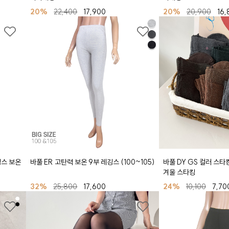
20%
22,400
17,900
20%
20,900
16,
깅스 보온
바풀 ER 고탄력 보온 9부 레깅스 (100~105)
바풀 DY GS 컬러 스타
겨울 스타킹
32%
25,800
17,600
24%
10,100
7,70