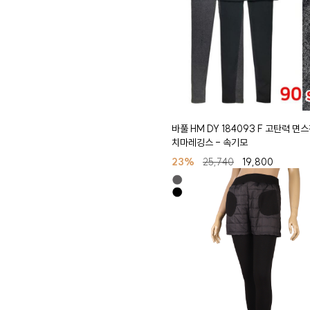
바풀 HM DY 184093 F 고탄력 면
치마레깅스 - 속기모
23%
25,740
19,800