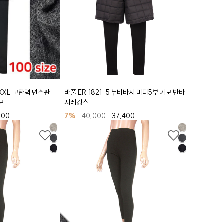
 XXL 고탄력 면스판
바풀 ER 1821-5 누비바지 미디5부 기모 반바
모
지레깅스
100
7%
40,000
37,400