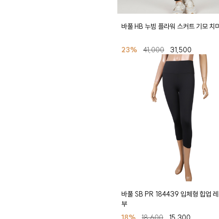
바풀 HB 누빔 플라워 스커트 기모 
23%
41,000
31,500
바풀 SB PR 184439 입체형 힙업 
부
18%
18,600
15,300