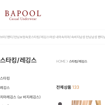
브라/팬티/런닝
보정속옷
스타킹/레깅스
여성 내의
속치마/속바지
남성 런닝
남성 팬티
스타킹/레깅스
HOME
>
스타킹/레깅스
스타킹
전체상품
133
레깅스
치마레깅스 (or 바지레깅스)