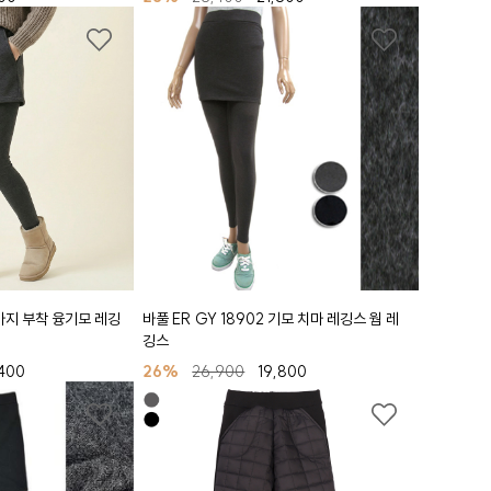
반바지 부착 융기모 레깅
바풀 ER GY 18902 기모 치마 레깅스 웜 레
깅스
400
26%
26,900
19,800