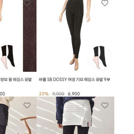
 양모 융 레깅스 유발
바풀 SB DOSSY 여성 기모 레깅스 유발 9부
600
23%
9,000
6,900