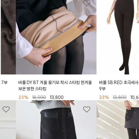
 7부
바풀 DY BT 겨울 융기모 착시 스타킹 한겨울
바풀 SB RED 초극세사
보온 방한 스타킹
9부
23%
18,000
13,800
23%
13,800
10,