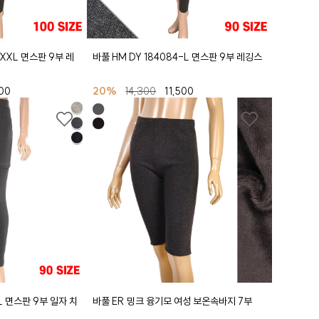
-XXL 면스판 9부 레
바풀 HM DY 184084-L 면스판 9부 레깅스
00
20%
14,300
11,500
-L 면스판 9부 일자 치
바풀 ER 밍크 융기모 여성 보온속바지 7부