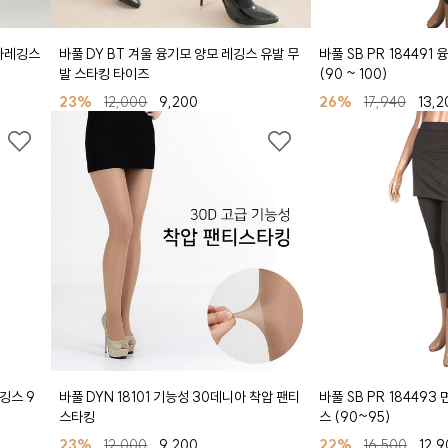
치마레깅스
바풀 DY BT 겨울 융기모 양모 레깅스 유발 무
바풀 SB PR 18449
발 스타킹 타이즈
(90 ~ 100)
23%
12,000
9,200
26%
17,940
13,2
레깅스 9
바풀 DYN 18101 기능성 30데니아 착압 팬티
바풀 SB PR 18449
스타킹
스 (90~95)
23%
12,000
9,200
22%
16,500
12,