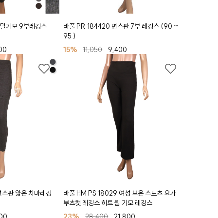
1 융털기모 9부레깅스
바풀 PR 184420 면스판 7부 레깅스 (90 ~
95 )
00
15%
11,050
9,400
3 면스판 얇은 치마레깅
바풀 HM PS 18029 여성 보온 스포츠 요가
부츠컷 레깅스 히트 웜 기모 레깅스
900
23%
28,400
21,800