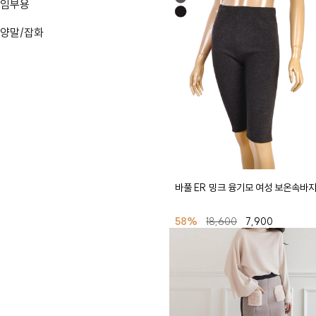
임부용
양말/잡화
바풀 ER 밍크 융기모 여성 보온속바지
58%
18,600
7,900