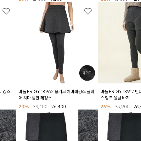
 레깅스
바풀 ER GY 18962 융기모 치마레깅스 플레
바풀 ER GY 18917 
어 치마 방한 레깅스
스 밍크 융털 바지
23%
34,400
26,400
26%
35,900
26,