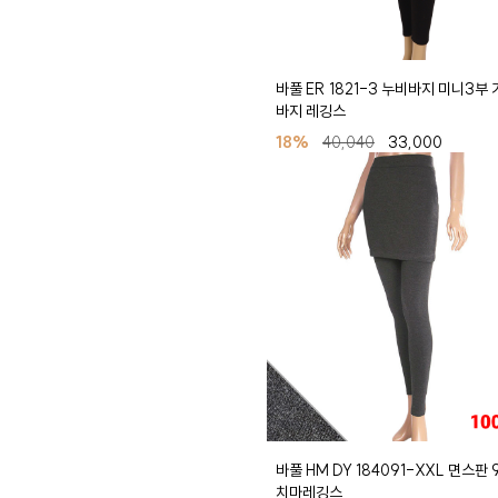
바풀 ER 1821-3 누비바지 미니3부 
바지 레깅스
18%
40,040
33,000
바풀 HM DY 184091-XXL 면스판
치마레깅스