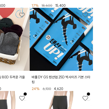
800
17%
18,600
15,400
킹 80D 두꺼운 가을
바풀 DY GS 텐션업 25D 빅사이즈 기본 스타
킹
0
24%
6,100
4,620