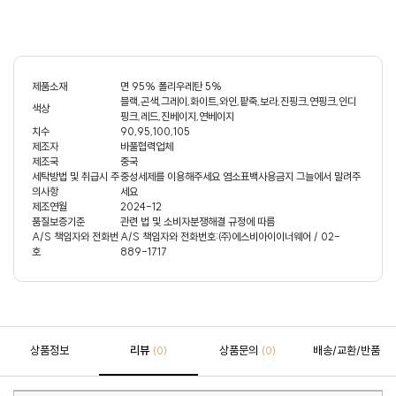
제품소재
면 95% 폴리우레탄 5%
블랙,곤색,그레이,화이트,와인,팥죽,보라,진핑크,연핑크,인디
색상
핑크,레드,진베이지,연베이지
치수
90,95,100,105
제조자
바풀협력업체
제조국
중국
세탁방법 및 취급시 주
중성세제를 이용해주세요 염소표백사용금지 그늘에서 말려주
의사항
세요
제조연월
2024-12
품질보증기준
관련 법 및 소비자분쟁해결 규정에 따름
A/S 책임자와 전화번
A/S 책임자와 전화번호:㈜에스비아이이너웨어 / 02-
호
889-1717
상품정보
리뷰
상품문의
배송/교환/반품
(0)
(0)