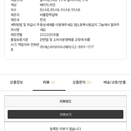
색상
베이지,와인
치수
80AB,85AB,90AB,95AB
제조자
바풀협력업체
제조국
한국
세탁방법 및 취급시 주
중성세제를 이용해주세요 염소표백사용금지 그늘에서 말려주
의사항
세요
제조연월
2022년08월
품질보증기준
관련법 및 소비자분쟁해결 규정에 따름
A/S 책임자와 전화번
㈜에스비아이이너웨어/02-889-1717
호
상품정보
리뷰
상품문의
배송/교환/반품
(0)
(0)
리뷰보드
리뷰쓰기
등록된 리뷰가 없습니다.