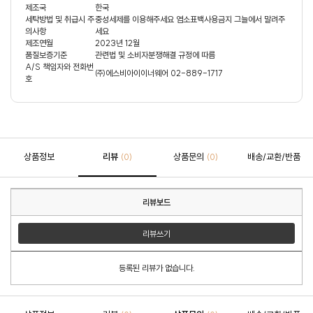
제조국
한국
세탁방법 및 취급시 주
중성세제를 이용해주세요 염소표백사용금지 그늘에서 말려주
의사항
세요
제조연월
2023년 12월
품질보증기준
관련법 및 소비자분쟁해결 규정에 따름
A/S 책임자와 전화번
㈜에스비아이이너웨어 02-889-1717
호
상품정보
리뷰
상품문의
배송/교환/반품
(0)
(0)
리뷰보드
리뷰쓰기
등록된 리뷰가 없습니다.