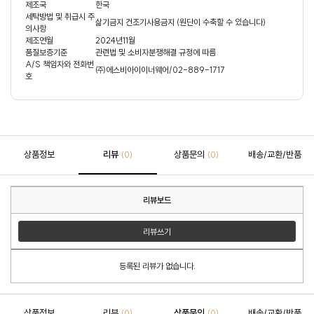
제조국
한국
세탁방법 및 취급시 주
삶기금지 건조기사용금지 (원단이 수축할 수 있습니다)
의사항
제조연월
2024년11월
품질보증기준
관련법 및 소비자분쟁해결 규정에 따름
A/S 책임자와 전화번
㈜에스비아이이너웨어/02-889-1717
호
상품정보
리뷰
상품문의
배송/교환/반품
(0)
(0)
리뷰보드
리뷰쓰기
등록된 리뷰가 없습니다.
상품정보
리뷰
상품문의
배송/교환/반품
(0)
(0)