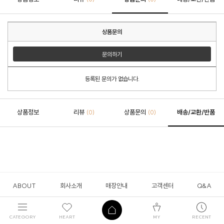
상품문의
문의하기
등록된 문의가 없습니다.
상품정보
리뷰
상품문의
배송/교환/반품
(0)
(0)
ABOUT
회사소개
매장안내
고객센터
Q&A
CATEGORY
HEART
MY
RECENT
(주)에스비아이이너웨어