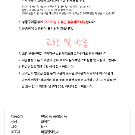
제품소재
면50% 폴리50%
색상
화이트
치수
free
제조자
바풀협력업체