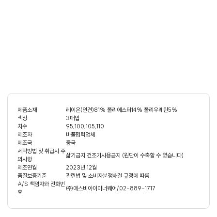
제품소재
레이온(인견)81% 폴리에스터14% 폴리우레탄5%
색상
3매입
치수
95,100,105,110
제조자
바풀협력업체
제조국
중국
세탁방법 및 취급시 주
삶기금지 건조기사용금지 (원단이 수축할 수 있습니다)
의사항
제조연월
2023년 12월
품질보증기준
관련법 및 소비자분쟁해결 규정에 따름
A/S 책임자와 전화번
㈜에스비아이이너웨어/02-889-1717
호