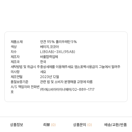
제품소재
인견 95% 폴리우레탄 5%
색상
베이지,코코아
치수
L(80AB)-3XL(95AB)
제조자
바풀협력업체
제조국
한국
세탁방법 및 취급시 주
중성세제를 이용해주세요 염소표백사용금지 그늘에서 말려주
의사항
세요
제조연월
2023년 12월
품질보증기준
관련 법 및 소비자 분쟁해결 규정에 따름
A/S 책임자와 전화번
㈜에스비아이이너웨어/02-889-1717
호
상품정보
리뷰
상품문의
배송/교환/반품
(0)
(0)