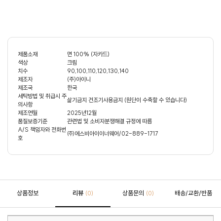
제품소재
면 100% (자카드)
색상
크림
치수
90,100,110,120,130,140
제조자
(주)아이니
제조국
한국
세탁방법 및 취급시 주
삶기금지 건조기사용금지 (원단이 수축할 수 있습니다)
의사항
제조연월
2025년12월
품질보증기준
관련법 및 소비자분쟁해결 규정에 따름
A/S 책임자와 전화번
㈜에스비아이이너웨어/02-889-1717
호
상품정보
리뷰
상품문의
배송/교환/반품
(0)
(0)