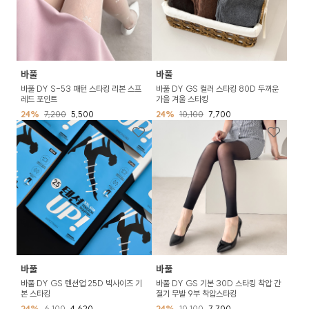
바풀
바풀
바풀 DY S-53 패턴 스타킹 리본 스프
바풀 DY GS 컬러 스타킹 80D 두꺼운
레드 포인트
가을 겨울 스타킹
24%
7,200
5,500
24%
10,100
7,700
바풀
바풀
바풀 DY GS 텐션업 25D 빅사이즈 기
바풀 DY GS 기본 30D 스타킹 착압 간
본 스타킹
절기 무발 9부 착압스타킹
24%
6,100
4,620
24%
10,100
7,700