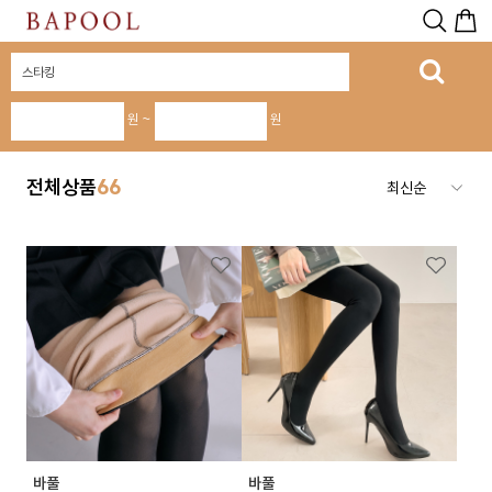
원 ~
원
전체상품
66
바풀
바풀