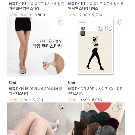
바풀 DY BT 겨울 융기모 착시 스타킹 한
바풀 DY BT 겨울 융기모 양모 레깅스 유
겨울 보온 방한 스타킹
발 무발 스타킹 타이즈
23%
18,000
13,800
23%
12,000
9,200
바풀
바풀
바풀 DYN 18101 기능성 30데니아 착
바풀 DY VR 80D 빅사이즈 XXL 검정
압 팬티스타킹
팬티스타킹
23%
12,000
9,200
23%
10,500
8,050