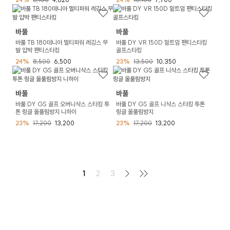
바풀
바풀
바풀 TB 180데니아 멀티파워 레깅스 무
바풀 DY VR 150D 밑트임 팬티스타킹
발 압박 팬티스타킹
골프스타킹
24%
8,500
6,500
23%
13,500
10,350
바풀
바풀
바풀 DY GS 골프 오버니삭스 스타킹 투
바풀 DY GS 골프 니삭스 스타킹 투톤
톤 링글 올풀림방지 니하이
링글 올풀림방지
23%
17,200
13,200
23%
17,200
13,200
1
2
3