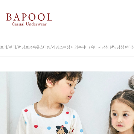
브라/팬티/런닝
보정속옷
스타킹/레깅스
여성 내의
속치마/속바지
남성 런닝
남성 팬티