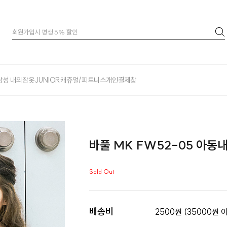
남성 내의
잠옷
JUNIOR
캐쥬얼/피트니스
개인결제창
바풀 MK FW52-05 아동
Sold Out
배송비
2500원 (35000원