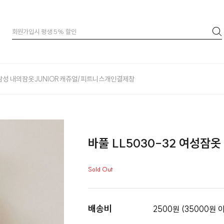
남성 내의
잠옷
JUNIOR
캐쥬얼/피트니스
개인결제창
바풀 LL5030-32 여성잠
Sold Out
배송비
2500원 (35000원