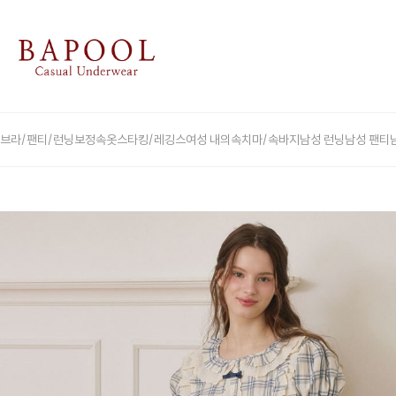
브라/팬티/런닝
보정속옷
스타킹/레깅스
여성 내의
속치마/속바지
남성 런닝
남성 팬티